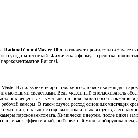
 Rational CombiMaster 10 л.
позволяет произвести окончатель
ного ухода за техникой. Фимическая формула средства полность
пароковектоматов Rational.
Master Использование оригинального ополаскивателя для пароко
ния моющими средствами. Ведь указанный ополаскиватель обесп
в моющих веществ, • уменьшение поверхностного натяжения в
 рабочей камеры. В таком случае расход основных чистящих сре
ксплуатации, так как не содержит токсичных веществ, а его ком
 камеры пароконвектомата. Химически инертен, после цикла за
еспечивает эффективный, но бережный уход за оборудованием, а