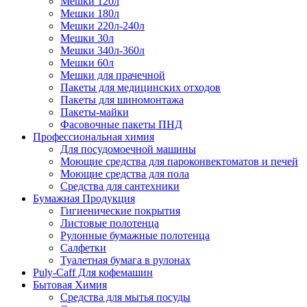
Мешки 120л
Мешки 180л
Мешки 220л-240л
Мешки 30л
Мешки 340л-360л
Мешки 60л
Мешки для прачечной
Пакеты для медицинских отходов
Пакеты для шиномонтажа
Пакеты-майки
Фасовочные пакеты ПНД
Профессиональная химия
Для посудомоечной машины
Моющие средства для пароконвектоматов и печей
Моющие средства для пола
Средства для сантехники
Бумажная Продукция
Гигиенические покрытия
Листовые полотенца
Рулонные бумажные полотенца
Салфетки
Туалетная бумага в рулонах
Puly-Caff Для кофемашин
Бытовая Химия
Средства для мытья посуды