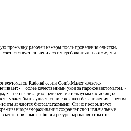
ную промывку рабочей камеры после проведения очистки.
ю соответствует гигиеническим требованиям, поэтому мы
нвектоматов Rational серии CombiMaster является
ечивает: • более качественный уход за пароконвектоматом, •
оды, • нейтрализацию щелочей, используемых в моющих
дств может быть существенно сокращен без снижения качества
поненты являются биоразлагаемыми. Он не провоцирует
мораживания/размораживания сохраняет свои изначальные
 значит, повышает рабочий ресурс пароконвектоматов.